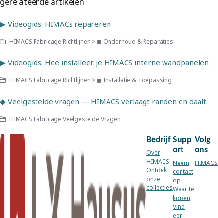
gerelateerde artikelen
▶ Videogids: HIMACs repareren
HIMACS Fabricage Richtlijnen > ◼ Onderhoud & Reparaties
▶ Videogids: Hoe installeer je HIMACS interne wandpanelen
HIMACS Fabricage Richtlijnen > ◼ Installatie & Toepassing
◆ Veelgestelde vragen — HIMACS verlaagt randen en daalt
HIMACS Fabricage Veelgestelde Vragen
Bedrijf
Supp
Volg
ort
ons
Over
HIMACS
Neem
HIMACS
Ontdek
contact
onze
op
collecties
Waar te
kopen
Vind
een