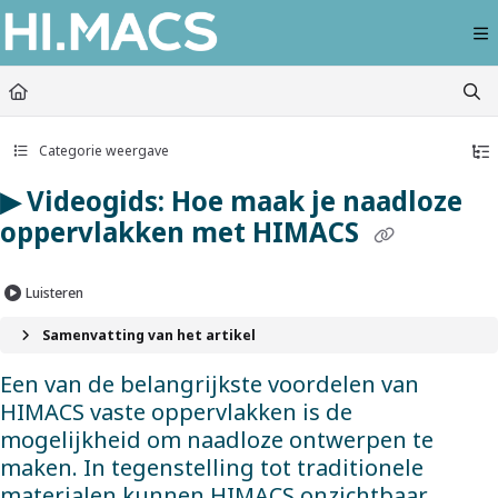
Documentation Index
Fetch the complete documentation index at:
https://himacs-fabrication.lxhausy
Use this file to discover all available pages before exploring further.
Categorie weergave
▶ Videogids: Hoe maak je naadloze
oppervlakken met HIMACS
Luisteren
Samenvatting van het artikel
Een van de belangrijkste voordelen van
HIMACS vaste oppervlakken is de
mogelijkheid om naadloze ontwerpen te
maken. In tegenstelling tot traditionele
materialen kunnen HIMACS onzichtbaar