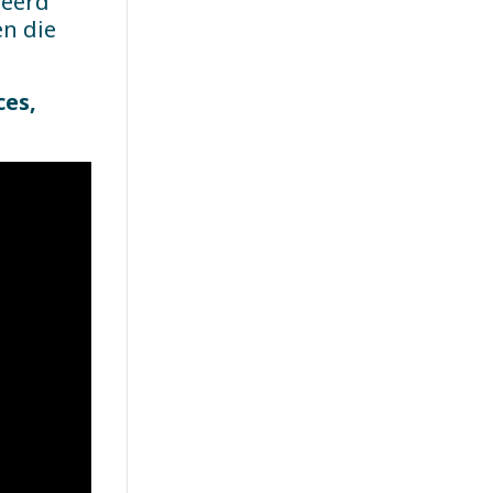
meerd
n die
ces,