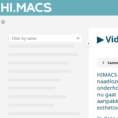
Documentation Index
Fetch the complete documentation index at:
https://himacs-fabrication.lxh
Use this file to discover all available pages before exploring further.
▶ Vi
Samen
HIMACS-
naadloze
onderhou
nu gaat 
aanpakk
esthetis