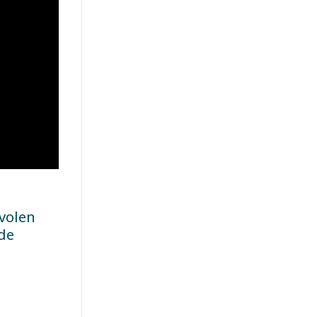
volen
rde