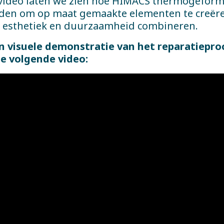
 video laten we zien hoe HIMACS thermogefor
den om op maat gemaakte elementen te creëre
e, esthetiek en duurzaamheid combineren.
n visuele demonstratie van het reparatiepro
de volgende video: