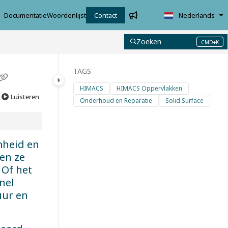
Documentatie
Woordenlijst
Contact
Nederlands
Zoeken
CMD+K
Press CMD+K to open search
TAGS
HIMACS
HIMACS Oppervlakken
Luisteren
Onderhoud en Reparatie
Solid Surface
heid en
nen ze
 Of het
nel
uur en