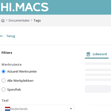
Documentation Index
Fetch the complete documentation index at:
https://himacs-fabrication.lxh
Documentatie
Tags
Use this file to discover all available pages before exploring further.
Terug
Filters
Lidwoord
Werkruimte
Actueel Werkruimte
Alle Werkplekken
Specifiek
Taal
Nederlands