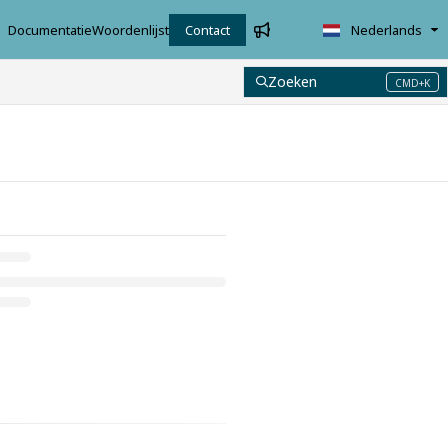
Documentatie
Woordenlijst
Contact
Nederlands
Zoeken
CMD+K
Press CMD+K to open search