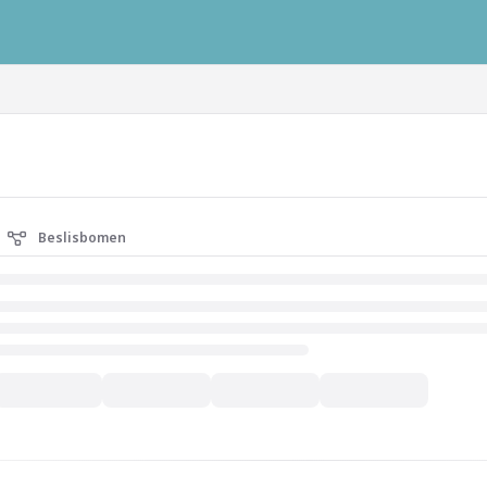
ausys.com/llms.txt
Beslisbomen