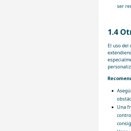
ser re
1.4 O
El uso del
extendiend
especialme
personaliz
Recomend
Asegúr
obstác
Una fr
contro
consig