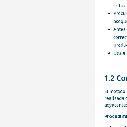
crític
Procur
asegur
Antes 
correc
produc
Usa el
1.2 Co
El método m
realizada 
adyacente
Procedimi