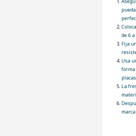
Asegúr
puedan
perfec
Coloca
de 6 a
Fija u
resist
Usa un
forma 
placas
La fr
materi
Despué
marca 