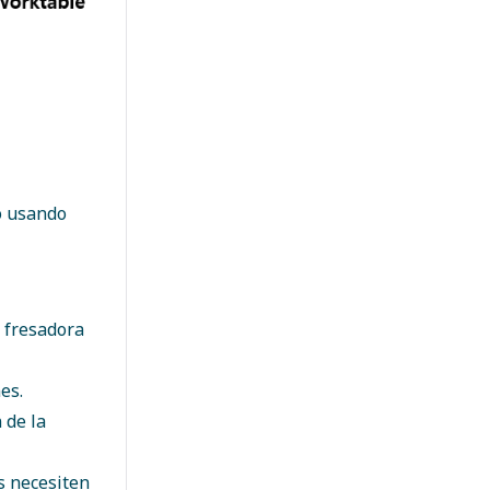
o usando
la fresadora
es.
 de la
s necesiten