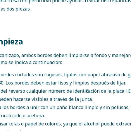
na fresa con perfil curvo puede ayudar a evitar discrepancia
las dos piezas.
mpieza
canizado, ambos bordes deben limpiarse a fondo y manejar
omo se indica a continuación:
 bordes cortados son rugosos, lijalos con papel abrasivo de 
0. Los bordes deben estar lisos y limpios después de lijar.
 del reverso cualquier número de identificación de la placa 
eden hacerse visibles a través de la junta.
 los bordes a unir con un paño blanco limpio y sin pelusas,
turalizado
o acetona.
usar telas o papel de colores, ya que el alcohol puede extrae