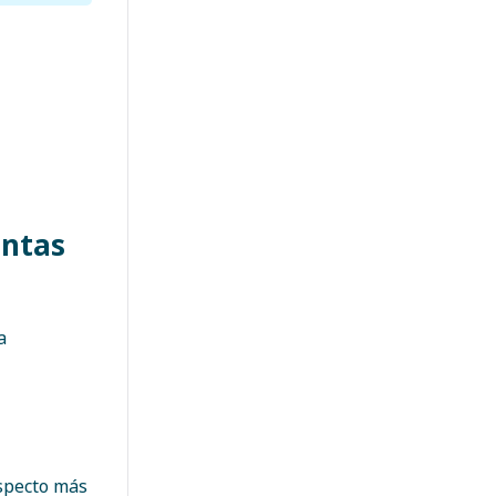
untas
a
aspecto más