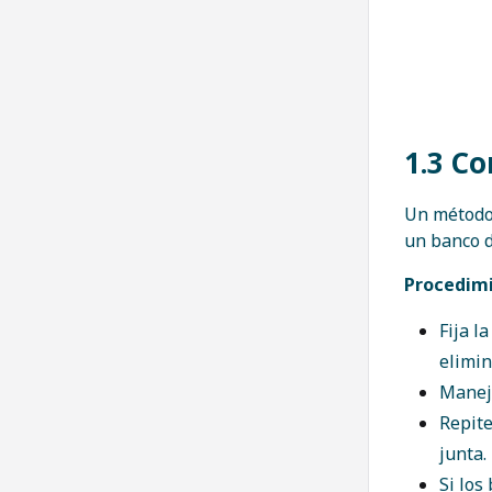
1.3 Co
Un método 
un banco d
Procedimi
Fija l
elimin
Maneja
Repite
junta.
Si los