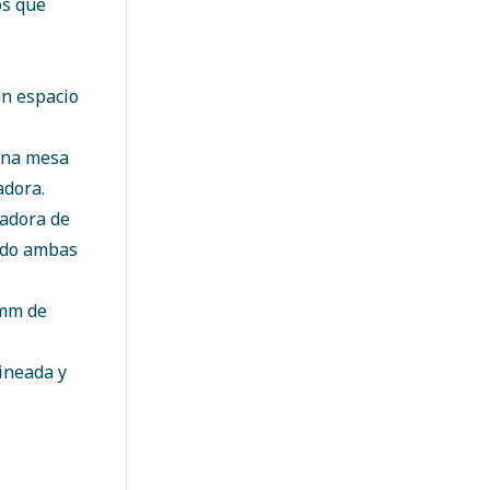
os que
un espacio
 una mesa
adora.
sadora de
ando ambas
 mm de
ineada y