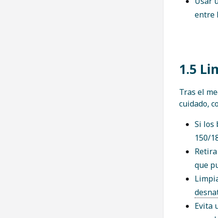
Usar u
entre 
1.5 Li
Tras el me
cuidado, c
Si los
150/18
Retira
que pu
Limpia
desna
Evita 