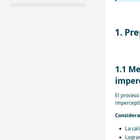
1. Pr
1.1 M
imper
El proceso
impercepti
Considera
La cal
Lograr