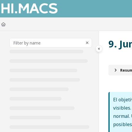
Documentation Index
Fetch the complete documentation index at:
https://himacs-fabrication.lxh
Use this file to discover all available pages before exploring further.
9. J
Resum
El objet
visibles
normal. 
posibles