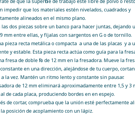
ate de que la superficie de trabajo esté libre de polvo o rest
 impedir que los materiales estén nivelados, cuadrados y
tamente alineados en el mismo plano.
 las dos piezas sobre un banco para hacer juntas, dejando 
 9 mm entre ellas, y fíjalas con sargentos en G o de tornillo.
na pieza recta metálica o compacta a una de las placas y a
ente y estable. Esta pieza recta actúa como guía para la fres
a fresa de doble filo de 12 mm en la fresadora. Mueve la fre
constante en una dirección, alejándose de tu cuerpo, cort
 a la vez. Mantén un ritmo lento y constante sin pausar.
esadora de 12 mm eliminará aproximadamente entre 1,5 y 3
al de cada placa, produciendo bordes en en espejo.
s de cortar, comprueba que la unión esté perfectamente al
la posición de acoplamiento con un lápiz.