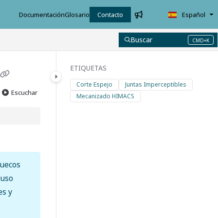
Documentación
Glosario
Contacto
Español
Buscar
CMD+K
Press CMD+K to open search
ETIQUETAS
Corte Espejo
Juntas Imperceptibles
Escuchar
Mecanizado HIMACS
huecos
 uso
es y