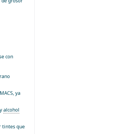
s de grosor
se con
grano
HIMACS, ya
 y
alcohol
r tintes que