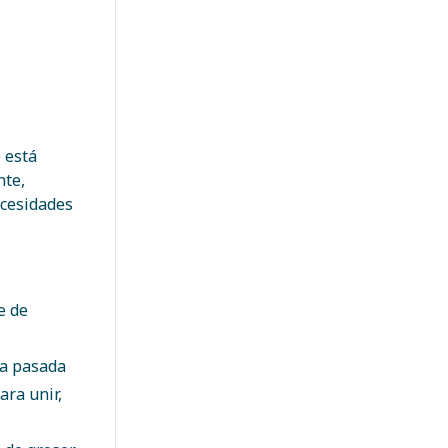
 está
nte,
ecesidades
e de
la pasada
ra unir,