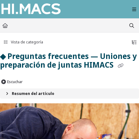
Documentation Index
Fetch the complete documentation index at:
https://himacs-fabrication.lxhausy
Use this file to discover all available pages before exploring further.
Vista de categoría
◆ Preguntas frecuentes — Uniones y
preparación de juntas HIMACS
Escuchar
Resumen del artículo