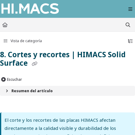
Documentation Index
Fetch the complete documentation index at:
https://himacs-fabrication.lxhausy
Use this file to discover all available pages before exploring further.
Vista de categoría
8. Cortes y recortes | HIMACS Solid
Surface
Escuchar
Resumen del artículo
El corte y los recortes de las placas HIMACS afectan
directamente a la calidad visible y durabilidad de los