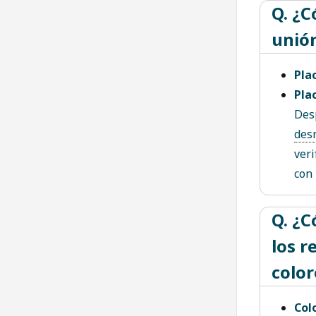
Q. ¿C
unión
Pla
Pla
Desp
des
veri
con 
Q. ¿C
los r
colo
Col