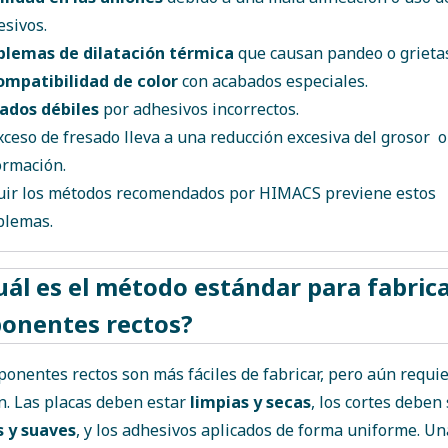
esivos.
blemas de dilatación térmica
que causan pandeo o grieta
ompatibilidad de color
con acabados especiales.
ados débiles
por adhesivos incorrectos.
xceso de fresado lleva a una reducción excesiva del grosor o
ormación.
uir los métodos recomendados por HIMACS previene estos
blemas.
uál es el método estándar para fabric
onentes rectos?
onentes rectos son más fáciles de fabricar, pero aún requi
n. Las placas deben estar
limpias y secas
, los cortes deben
s y suaves
, y los adhesivos aplicados de forma uniforme. Un