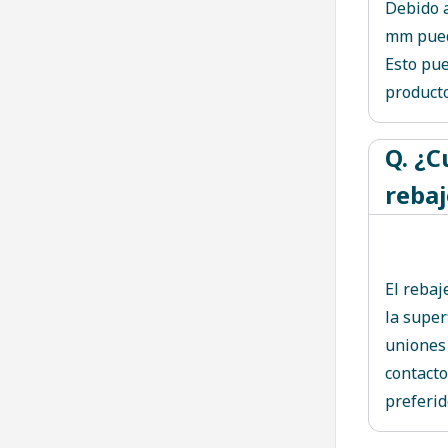
Debido 
mm pued
Esto pue
producto
Q. ¿C
rebaj
El rebaj
la super
uniones 
contacto
preferid