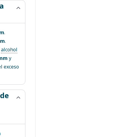
la
mm
.
mm
.
n
alcohol
 mm
y
el exceso
 de
a