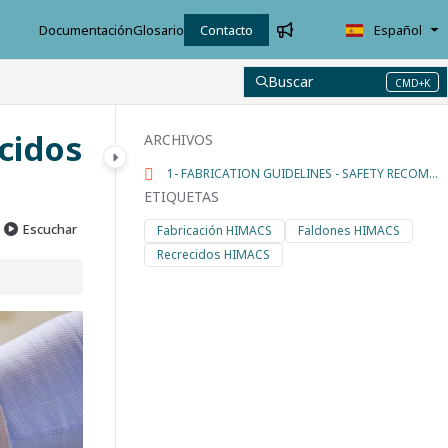
Documentación
Glosario
Contacto
Español
Buscar
CMD+K
Press CMD+K to open search
cidos
ARCHIVOS
1- FABRICATION GUIDELINES - SAFETY RECOMMENDATIONS.pdf
ETIQUETAS
Escuchar
Fabricación HIMACS
Faldones HIMACS
Recrecidos HIMACS