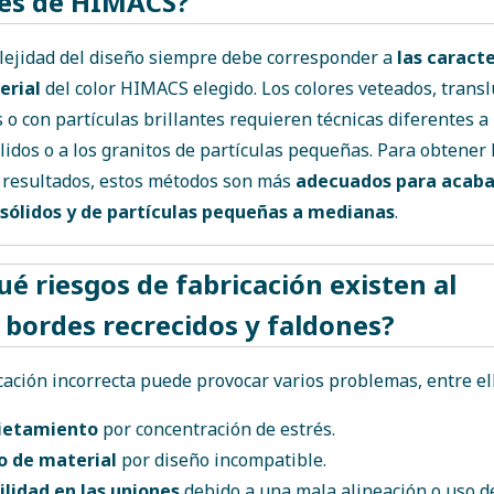
res de HIMACS?
lejidad del diseño siempre debe corresponder a
las caracte
erial
del color HIMACS elegido. Los colores veteados, transl
 o con partículas brillantes requieren técnicas diferentes a 
lidos o a los granitos de partículas pequeñas. Para obtener 
 resultados, estos métodos son más
adecuados para acaba
 sólidos y de partículas pequeñas a medianas
.
ué riesgos de fabricación existen al
 bordes recrecidos y faldones?
cación incorrecta puede provocar varios problemas, entre el
ietamiento
por concentración de estrés.
lo de material
por diseño incompatible.
ilidad en las uniones
debido a una mala alineación o uso d