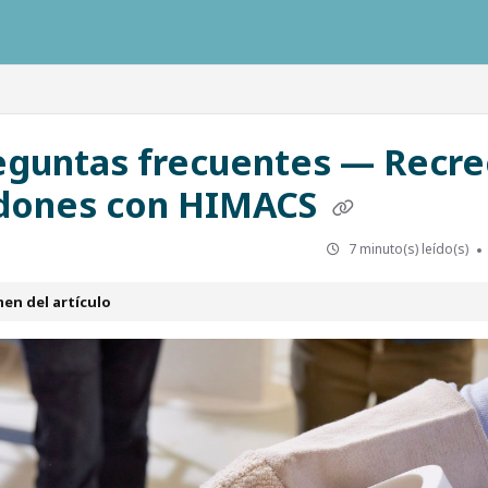
ausys.com/llms.txt
eguntas frecuentes — Recre
ldones con HIMACS
7 minuto(s) leído(s)
en del artículo