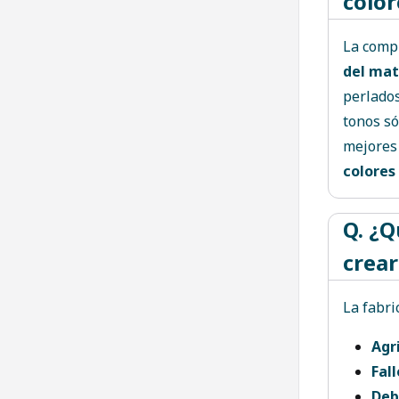
colo
La comp
del mat
perlados
tonos só
mejores
colores
Q. ¿Q
crear
La fabri
Agr
Fal
Deb