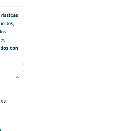
rísticas
úcidos,
los
los
dos con
los:
e