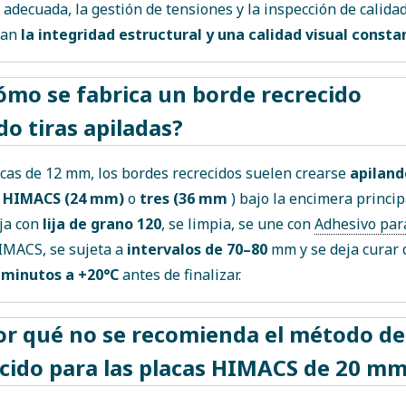
 adecuada, la gestión de tensiones y la inspección de calida
zan
la integridad estructural y una calidad visual consta
ómo se fabrica un borde recrecido
o tiras apiladas?
cas de 12 mm, los bordes recrecidos suelen crearse
apiland
e HIMACS (24 mm)
o
tres (36 mm
) bajo la encimera princip
ija con
lija de grano 120
, se limpia, se une con
Adhesivo par
IMACS, se sujeta a
intervalos de 70–80
mm y se deja curar 
 minutos a +20°C
antes de finalizar.
or qué no se recomienda el método de
cido para las placas HIMACS de 20 m