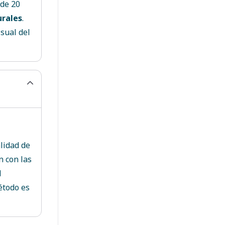
 de 20
urales
.
sual del
lidad de
 con las
l
étodo es