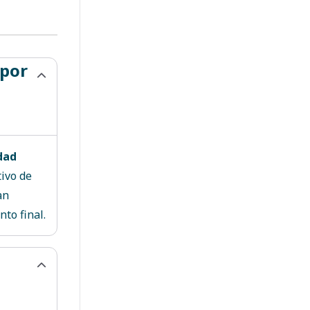
 por
dad
ivo de
an
nto final.