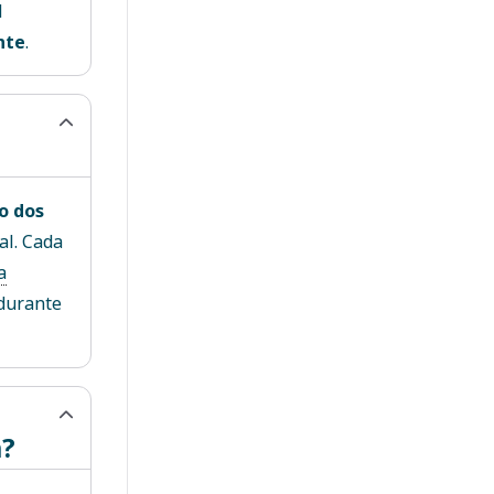
d
nte
.
o dos
al. Cada
a
durante
m?