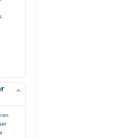
s.
ar
eren
 ser
a