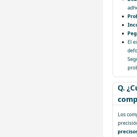
adh
Pro
Inc
Peg
El e
def
Seg
pro
Q. ¿C
comp
Los comp
precisió
preciso