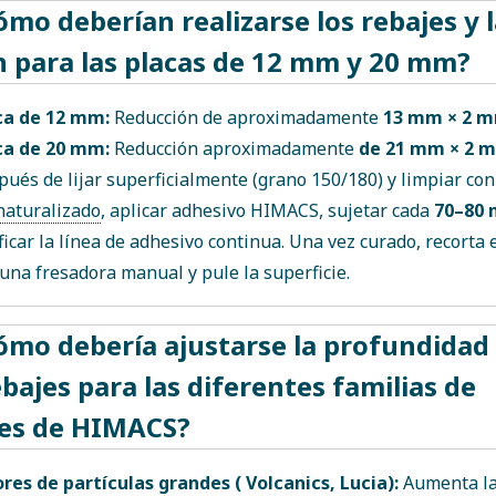
ómo deberían realizarse los rebajes y 
 para las placas de 12 mm y 20 mm?
ca de 12 mm:
Reducción de aproximadamente
13 mm × 2 
ca de 20 mm:
Reducción aproximadamente
de 21 mm × 2 
ués de lijar superficialmente (grano 150/180) y limpiar co
naturalizado
, aplicar adhesivo HIMACS, sujetar cada
70–80
ficar la línea de adhesivo continua. Una vez curado, recorta 
una fresadora manual y pule la superficie.
ómo debería ajustarse la profundidad
ebajes para las diferentes familias de
res de HIMACS?
ores de partículas grandes (
Volcanics
,
Lucia
):
Aumenta l