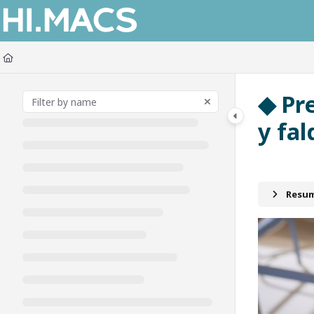
Documentation Index
Fetch the complete documentation index at:
https://himacs-fabrication.lxh
Use this file to discover all available pages before exploring further.
◆ Pr
y fa
Resum