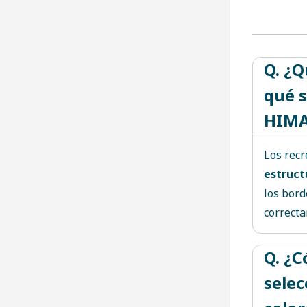
Q. ¿Q
qué s
HIMA
Los recr
estruct
los bord
correcta
Q. ¿
selec