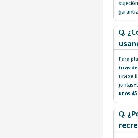
sujeción
garanti
Q. ¿C
usand
Para pla
tiras d
tira se l
juntas
H
unos 45
Q. ¿P
recre