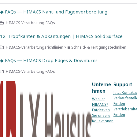
◆ FAQs — HIMACS Naht- und Fugenvorbereitung
HIMACS-Verarbeitung-FAQs
12. Tropfkanten & Abkantungen | HIMACS Solid Surface
HIMACS-Verarbeitungsrichtlinien > ◼ Schneid- & Fertigungstechniken
◆ FAQs — HIMACS Drop Edges & Downturns
HIMACS-Verarbeitung-FAQs
Unterne
Support
hmen
Jetzt Kontakti
Verkaufsstell
Was ist
Finden
HIMACS?
Vertriebsmita
Entdecken
Finden
Sie unsere
Kollektionen