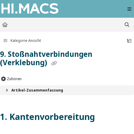
Documentation Index
Fetch the complete documentation index at:
https://himacs-fabrication.lxhausy
Use this file to discover all available pages before exploring further.
Kategorie-Ansicht
9. Stoßnahtverbindungen
(Verklebung)
Zuhören
Artikel-Zusammenfassung
1. Kantenvorbereitung