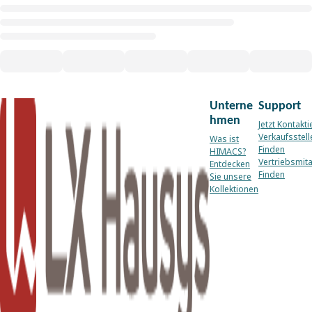
Unterne
Support
hmen
Jetzt Kontakti
Verkaufsstell
Was ist
Finden
HIMACS?
Vertriebsmita
Entdecken
Finden
Sie unsere
Kollektionen