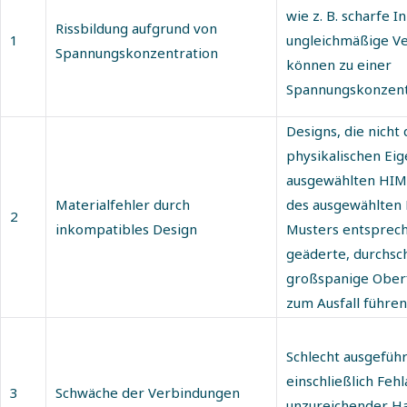
wie z. B. scharfe 
Rissbildung aufgrund von
1
ungleichmäßige V
Spannungskonzentration
können zu einer
Spannungskonzentr
Designs, die nicht
physikalischen Ei
ausgewählten HIM
Materialfehler durch
des ausgewählten
2
inkompatibles Design
Musters entspreche
geäderte, durchsc
großspanige Oberf
zum Ausfall führen
Schlecht ausgefüh
einschließlich Feh
3
Schwäche der Verbindungen
unzureichender H