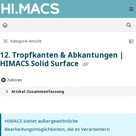
Documentation Index
Fetch the complete documentation index at:
https://himacs-fabrication.lxhausy
Use this file to discover all available pages before exploring further.
Kategorie-Ansicht
12. Tropfkanten & Abkantungen |
HIMACS Solid Surface
Zuhören
Artikel-Zusammenfassung
HIMACS bietet außergewöhnliche
Bearbeitungsmöglichkeiten, die es Verarbeitern