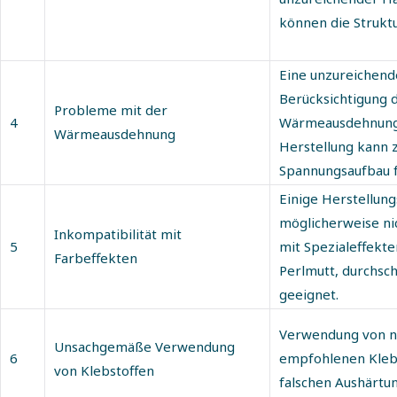
können die Strukt
Eine unzureichend
Berücksichtigung 
Probleme mit der
4
Wärmeausdehnung
Wärmeausdehnung
Herstellung kann 
Spannungsaufbau 
Einige Herstellun
möglicherweise ni
Inkompatibilität mit
5
mit Spezialeffekten 
Farbeffekten
Perlmutt, durchsc
geeignet.
Verwendung von n
Unsachgemäße Verwendung
6
empfohlenen Kleb
von Klebstoffen
falschen Aushärtu