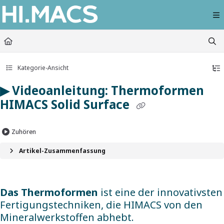
Documentation Index
Fetch the complete documentation index at:
https://himacs-fabrication.lxhausy
Use this file to discover all available pages before exploring further.
Kategorie-Ansicht
▶ Videoanleitung: Thermoformen
HIMACS Solid Surface
Zuhören
Artikel-Zusammenfassung
Das Thermoformen
ist eine der innovativsten
Fertigungstechniken, die HIMACS von den
Mineralwerkstoffen abhebt.