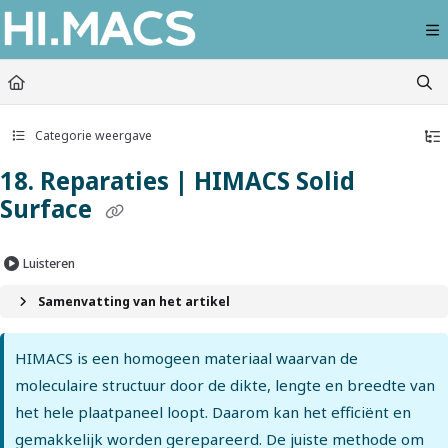
Documentation Index
Fetch the complete documentation index at:
https://himacs-fabrication.lxhausy
Use this file to discover all available pages before exploring further.
Categorie weergave
18. Reparaties | HIMACS Solid
Surface
Luisteren
Samenvatting van het artikel
HIMACS is een homogeen materiaal waarvan de
moleculaire structuur door de dikte, lengte en breedte van
het hele plaatpaneel loopt. Daarom kan het efficiënt en
gemakkelijk worden gerepareerd. De juiste methode om