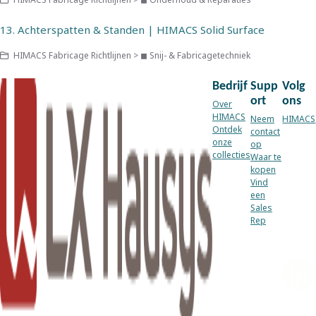
13. Achterspatten & Standen | HIMACS Solid Surface
HIMACS Fabricage Richtlijnen > ◼ Snij- & Fabricagetechniek
Bedrijf
Supp
Volg
ort
ons
Over
HIMACS
Neem
HIMACS
Ontdek
contact
onze
op
collecties
Waar te
kopen
Vind
een
Sales
Rep