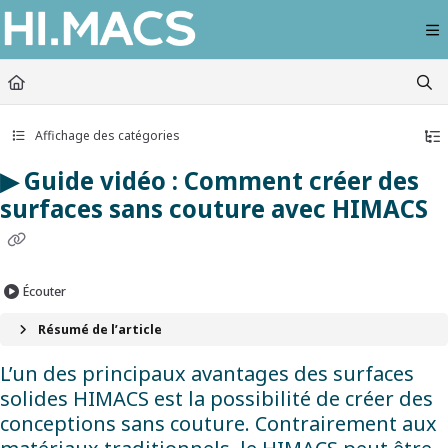
Documentation Index
Fetch the complete documentation index at:
https://himacs-fabrication.lxhausy
Use this file to discover all available pages before exploring further.
Affichage des catégories
▶ Guide vidéo : Comment créer des
surfaces sans couture avec HIMACS
Écouter
Résumé de l’article
L’un des principaux avantages des surfaces
solides HIMACS est la possibilité de créer des
conceptions sans couture. Contrairement aux