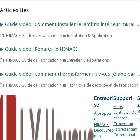
Articles Liés
▶ Guide vidéo : Comment installer le lambris intérieur mural HIMACS
HIMACS Guide de Fabrication > ◼ Installation & Application
▶ Guide vidéo : Réparer le HIMACS
HIMACS Guide de Fabrication > ◼ Entretien & Réparations
▶ Guide vidéo : Comment thermoformer HIMACS (étape par étape)
HIMACS Guide de Fabrication > ◼ Technique de découpe et de fabrication
Entrepri
Support
se
z
Nous
contacter
Où
À propos
acheter
de
H
Trouver un
HIMACS
Représentant
Découvrez
Commercial
nos