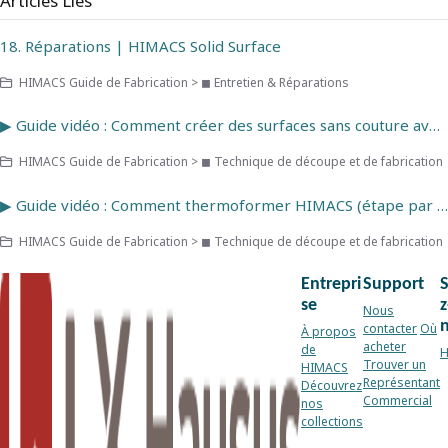
Articles Liés
18. Réparations | HIMACS Solid Surface
HIMACS Guide de Fabrication > ◼ Entretien & Réparations
▶ Guide vidéo : Comment créer des surfaces sans couture avec HIMACS
HIMACS Guide de Fabrication > ◼ Technique de découpe et de fabrication
▶ Guide vidéo : Comment thermoformer HIMACS (étape par étape)
HIMACS Guide de Fabrication > ◼ Technique de découpe et de fabrication
Entrepri
Support
se
z
Nous
contacter
Où
À propos
acheter
de
H
Trouver un
HIMACS
Représentant
Découvrez
Commercial
nos
collections