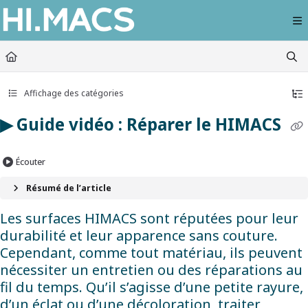
Documentation Index
Fetch the complete documentation index at:
https://himacs-fabrication.lxhausy
Use this file to discover all available pages before exploring further.
Affichage des catégories
▶ Guide vidéo : Réparer le HIMACS
Écouter
Résumé de l’article
Les surfaces HIMACS sont réputées pour leur
durabilité et leur apparence sans couture.
Cependant, comme tout matériau, ils peuvent
nécessiter un entretien ou des réparations au
fil du temps. Qu’il s’agisse d’une petite rayure,
d’un éclat ou d’une décoloration, traiter