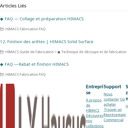
Articles Liés
◆ FAQ — Collage et préparation HIMACS
HIMACS Fabrication FAQ
12. Finition des arêtes | HIMACS Solid Surface
HIMACS Guide de Fabrication > ◼ Technique de découpe et de fabrication
◆ FAQ —Rabat et finition HIMACS
HIMACS Fabrication FAQ
Entrepri
Support
se
z
Nous
contacter
Où
À propos
acheter
de
H
Trouver un
HIMACS
Représentant
Découvrez
Commercial
nos
collections