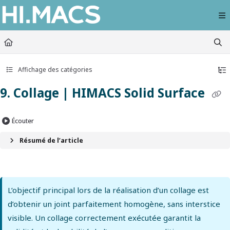
Documentation Index
Fetch the complete documentation index at:
https://himacs-fabrication.lxhausy
Use this file to discover all available pages before exploring further.
Affichage des catégories
9. Collage | HIMACS Solid Surface
Écouter
Résumé de l’article
L’objectif principal lors de la réalisation d’un collage est
d’obtenir un joint parfaitement homogène, sans interstice
visible. Un collage correctement exécutée garantit la