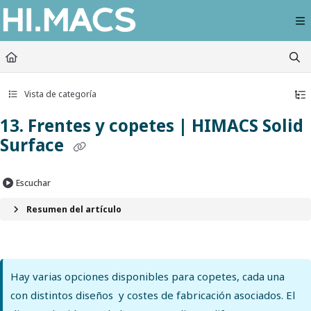
Documentation Index
Fetch the complete documentation index at:
https://himacs-fabrication.lxhausy
Use this file to discover all available pages before exploring further.
Vista de categoría
13. Frentes y copetes | HIMACS Solid
Surface
Escuchar
Resumen del artículo
Hay varias opciones disponibles para copetes, cada una
con distintos diseños y costes de fabricación asociados. El