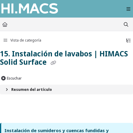
Documentation Index
Fetch the complete documentation index at:
https://himacs-fabrication.lxhausy
Use this file to discover all available pages before exploring further.
Vista de categoría
15. Instalación de lavabos | HIMACS
Solid Surface
Escuchar
Resumen del artículo
Instalación de sumideros y cuencas fundidas y