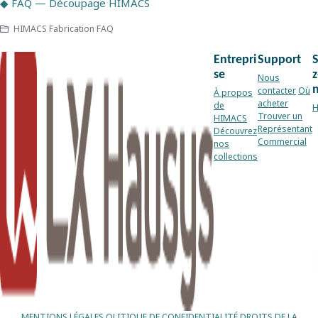
◆ FAQ — Découpage HIMACS
HIMACS Fabrication FAQ
Entrepri
Support
se
z
Nous
contacter
Où
À propos
acheter
de
H
Trouver un
HIMACS
Représentant
Découvrez
Commercial
nos
collections
MENTIONS LÉGALES
OLITIQUE DE CONFIDENTIALITÉ
DROITS DE LA