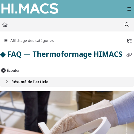
Documentation Index
Fetch the complete documentation index at:
https://himacs-fabrication.lxhausy
Use this file to discover all available pages before exploring further.
Affichage des catégories
◆ FAQ — Thermoformage HIMACS
Écouter
Résumé de l’article