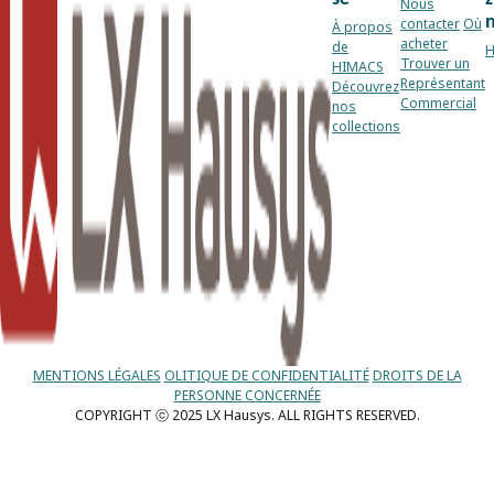
Nous
contacter
Où
À propos
acheter
de
H
Trouver un
HIMACS
Représentant
Découvrez
Commercial
nos
collections
MENTIONS LÉGALES
OLITIQUE DE CONFIDENTIALITÉ
DROITS DE LA
PERSONNE CONCERNÉE
COPYRIGHT ⓒ 2025 LX Hausys. ALL RIGHTS RESERVED.