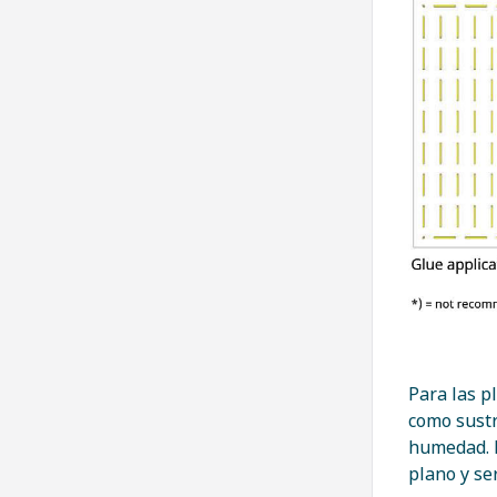
Para las p
como sustr
humedad. E
plano y se