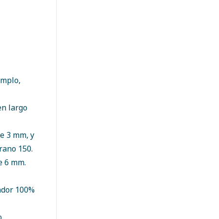
emplo,
n largo
e 3 mm, y
rano 150.
e 6 mm.
lador 100%
o,