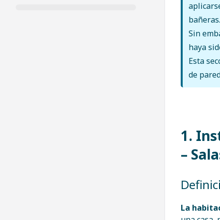
aplicars
bañeras
Sin emb
haya sid
Esta sec
de pared
1. In
– Sal
Definic
La habita
una casa, 