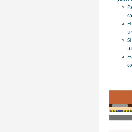
Pa
ca
El
un
Si
j
Es
co