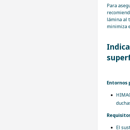
Para asegu
recomienda
lámina al 
minimiza e
Indic
super
Entornos 
HIMACS
duchas
Requisito
El sus