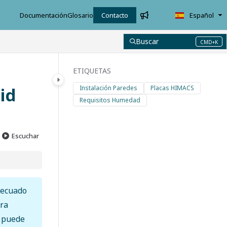
Documentación
Glosario
Contacto
Español
Buscar
CMD+K
Press CMD+K to open search
ETIQUETAS
id
Instalación Paredes
Placas HIMACS
Requisitos Humedad
Escuchar
decuado
ura
n puede