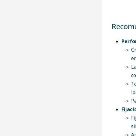
Recome
Perfo
Cr
en
La
co
To
lo
Pa
Fijac
Fi
si
Ap