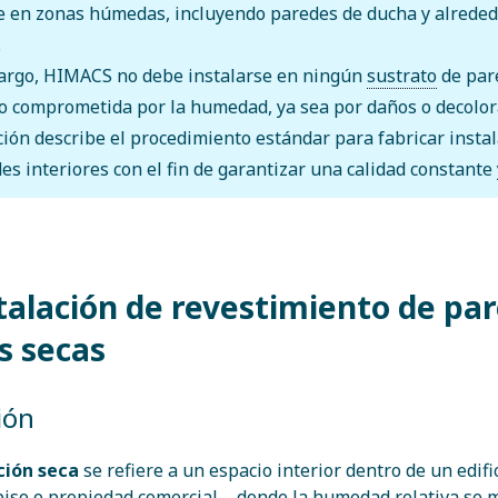
e en zonas húmedas, incluyendo paredes de ducha y alreded
.
argo, HIMACS no debe instalarse en ningún
sustrato
de par
o comprometida por la humedad, ya sea por daños o decolor
ción describe el procedimiento estándar para fabricar insta
es interiores con el fin de garantizar una calidad constante y
stalación de revestimiento de pa
as secas
ión
ción seca
se refiere a un espacio interior dentro de un edi
piso o propiedad comercial—donde la humedad relativa se 