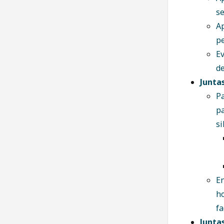
s
Ap
pe
Ev
de
Junta
Pa
p
si
En
ho
fa
Juntas