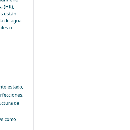
a (HR),
es están
a de agua,
ales o
nte estado,
rfecciones.
uctura de
rve como