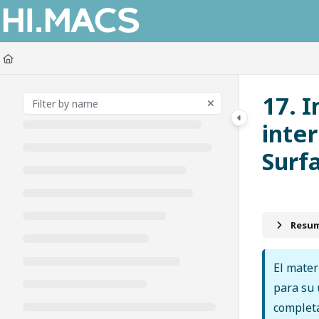
Documentation Index
Fetch the complete documentation index at:
https://himacs-fabrication.lxh
Use this file to discover all available pages before exploring further.
17. 
inte
Surf
Resum
El mater
para su 
completa