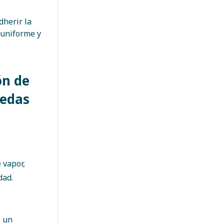
dherir la
 uniforme y
ón de
medas
 vapor,
dad.
e un