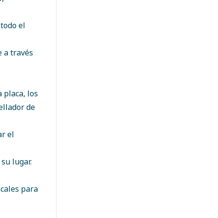
 todo el
e a través
 placa, los
llador de
r el
su lugar.
cales para