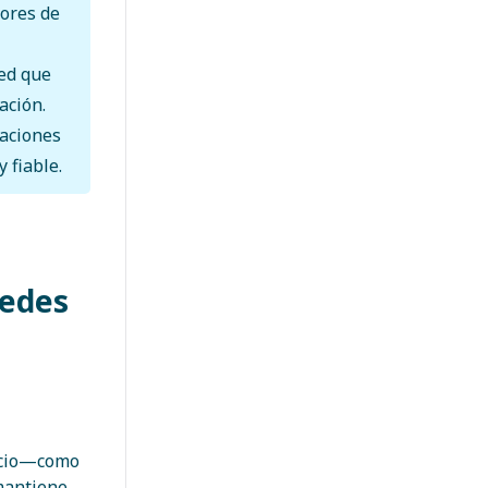
ores de
ed que
ación.
laciones
 fiable.
redes
ficio—como
mantiene