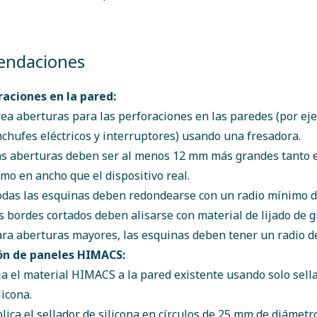
ndaciones
raciones en la pared:
ea aberturas para las perforaciones en las paredes (por ej
chufes eléctricos y interruptores) usando una fresadora.
s aberturas deben ser al menos 12 mm más grandes tanto e
mo en ancho que el dispositivo real.
das las esquinas deben redondearse con un radio mínimo d
s bordes cortados deben alisarse con material de lijado de g
ra aberturas mayores, las esquinas deben tener un radio d
ión de paneles HIMACS:
ja el material HIMACS a la pared existente usando solo sel
licona.
lica el sellador de silicona en círculos de 25 mm de diámetr