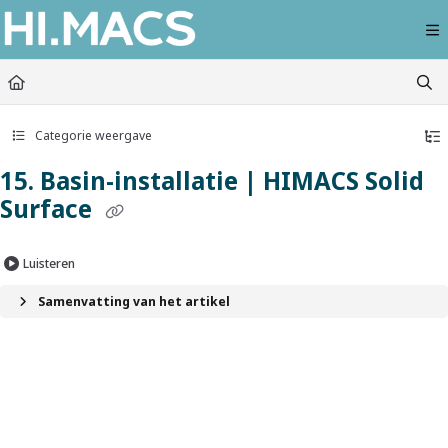
Documentation Index
Fetch the complete documentation index at:
https://himacs-fabrication.lxhausy
Use this file to discover all available pages before exploring further.
Categorie weergave
15. Basin-installatie | HIMACS Solid
Surface
Luisteren
Samenvatting van het artikel