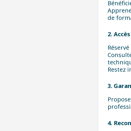
Bénéfici
Apprenez
de form
2. Accè
Réservé 
Consulte
techniq
Restez i
3. Garan
Proposez
profess
4. Reco