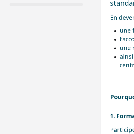
standar
En deve
une 
l’ac
une r
ainsi
cent
Pourquo
1. Form
Particip