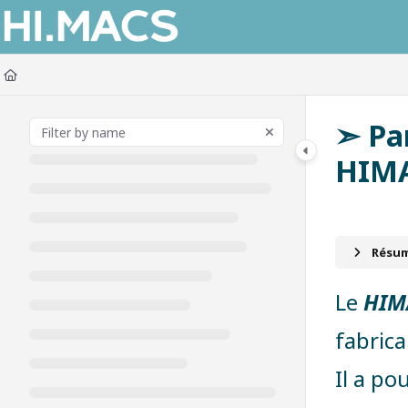
Documentation Index
Fetch the complete documentation index at:
https://himacs-fabrication.lxh
Use this file to discover all available pages before exploring further.
➣ Pa
HIMA
Résumé
Le
HIM
fabrica
Il a po