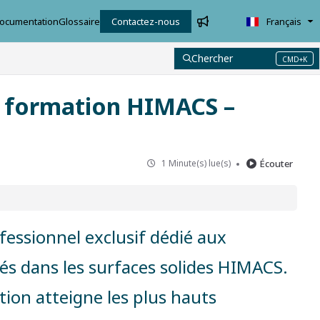
ocumentation
Glossaire
Contactez-nous
Français
Chercher
CMD+K
Press CMD+K to open search
 formation HIMACS –
1 Minute(s) lue(s)
Écouter
essionnel exclusif dédié aux
isés dans les surfaces solides HIMACS.
ation atteigne les plus hauts