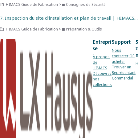
HIMACS Guide de Fabrication > ◼ Consignes de Sécurité
7. Inspection du site d'installation et plan de travail | HIMACS Solid Surface
HIMACS Guide de Fabrication > ◼ Préparation & Outils
Entrepri
Support
se
z
Nous
contacter
Où
À propos
acheter
de
H
Trouver un
HIMACS
Représentant
Découvrez
Commercial
nos
collections