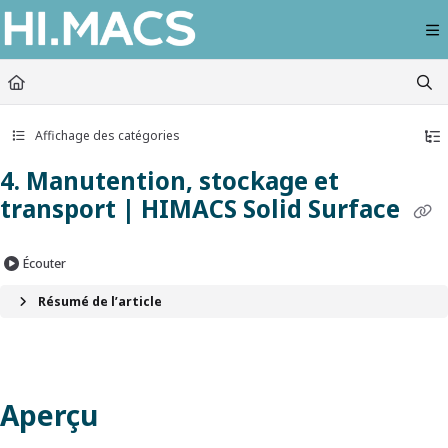
Documentation Index
Fetch the complete documentation index at:
https://himacs-fabrication.lxhausy
Use this file to discover all available pages before exploring further.
Affichage des catégories
4. Manutention, stockage et
transport | HIMACS Solid Surface
Écouter
Résumé de l’article
Aperçu