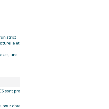
un strict
cturelle et
lexes, une
S sont propres, secs et exempts de contaminants de
s pour obtenir des bords nets et droits. Maintenez