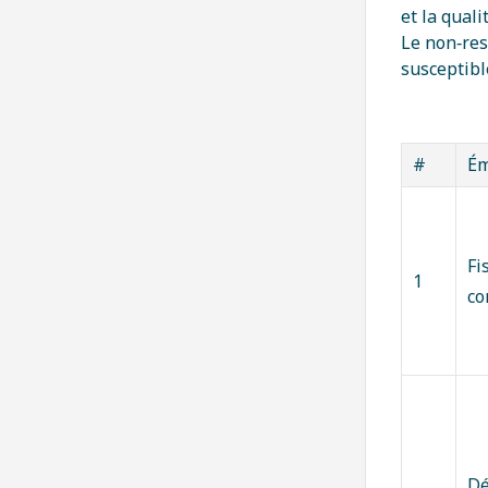
et la qual
Le non‑re
susceptibl
#
Ém
Fi
1
co
Dé