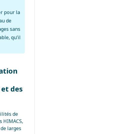
r pour la
eau de
ages sans
ble, qu’il
ation
 et des
ilités de
urs HIMACS,
 de larges