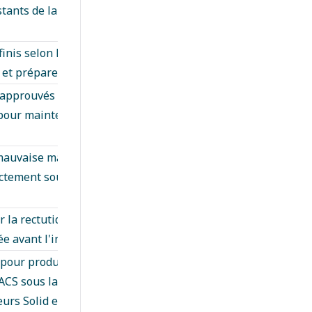
stants de la lame pour éviter les ébréchés ou les
et finis selon les techniques de ponçage recommandées
 préparer la surface à la collation.
approuvés par HIMACS le long des surfaces de
e pour maintenir l'alignement et la pression pendant le
e mauvaise manipulation ou un mauvais alignement.
ectement soutenus et que la dilatation thermique est
 la rectutide, la finition de surface et l'intégrité des
e avant l'installation finale.
 pour produire une bordure de finition consiste à
CS sous la feuille primaire. Cette méthode convient
rs Solid et Granite. Pour une feuille de 12 mm, deux