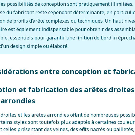
 les possibilités de conception sont pratiquement illimitées.
ise du fabricant reste cependant déterminante, en particulie
ion de profils d’arête complexes ou techniques. Un haut niv
aire est également indispensable pour obtenir des assembl
sible, essentiels pour garantir une finition de bord irréprocha
 d’un design simple ou élaboré.
sidérations entre conception et fabric
tion et fabrication des arêtes droites
 arrondies
 droites et les arêtes arrondies offrent de nombreuses possib
rtains styles sont toutefois plus adaptés à certaines coule
celles présentant des veines, des effets nacrés ou pailletés,