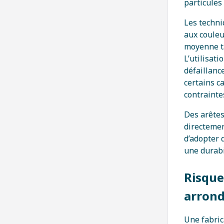
particules
Les techni
aux couleu
moyenne ta
L’utilisat
défaillanc
certains c
contrainte
Des arêtes
directemen
d’adopter 
une durabi
Risques
arrond
Une fabric