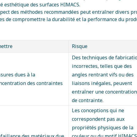
ité esthétique des surfaces HIMACS.
spect des méthodes recommandées peut entraîner divers p
es de compromettre la durabilité et la performance du produi
ettre
Risque
Des techniques de fabricati
incorrectes, telles que des
ssures dues à la
angles rentrant vifs ou des
ncentration des contraintes
liaisons inégales, peuvent
entraîner une concentration
de contrainte.
Les conceptions qui ne
correspondent pas aux
propriétés physiques de la
faillance des matériaux due
couleur ou du motif HIMACS