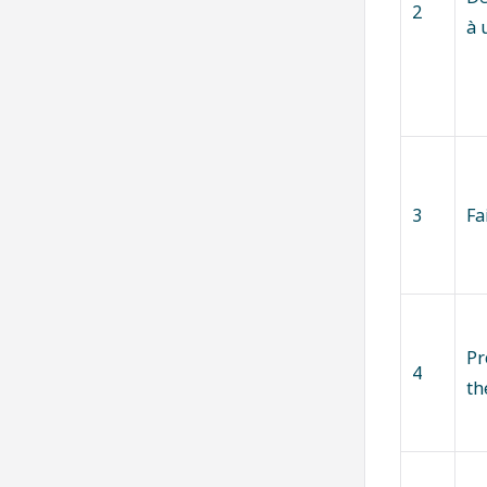
2
à 
3
Fa
Pr
4
th