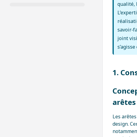
qualité,
L’expert
réalisat
savoir‑f
joint vi
s’agisse
1. Con
Concep
arêtes
Les arêtes
design. Ce
notamment 