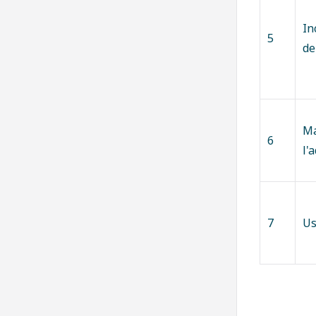
In
5
de
Ma
6
l'
7
Us