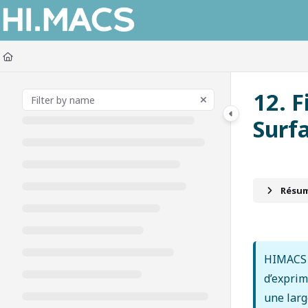
Documentation Index
Fetch the complete documentation index at:
https://himacs-fabrication.lxh
Use this file to discover all available pages before exploring further.
12. F
Surf
Résumé
HIMACS o
d’exprim
une larg