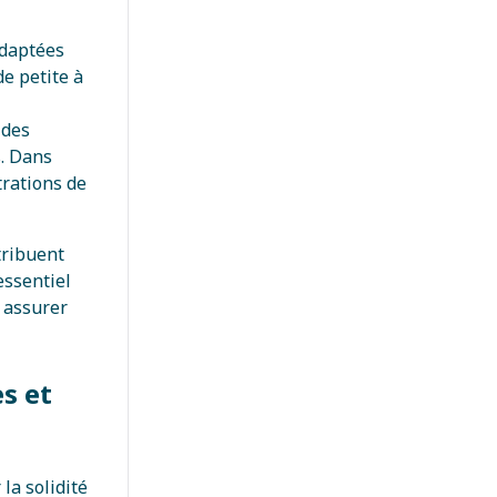
adaptées
de petite à
 des
s. Dans
trations de
tribuent
essentiel
 assurer
es et
la solidité