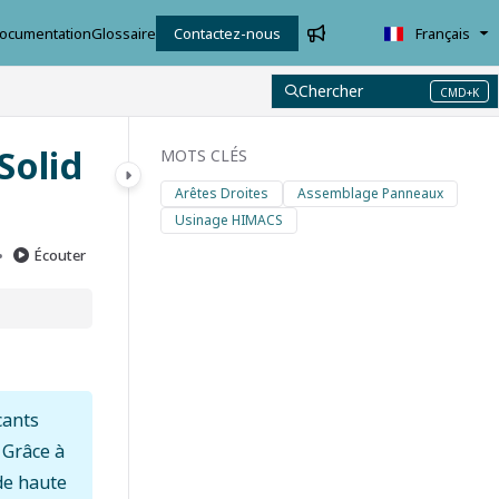
ocumentation
Glossaire
Contactez-nous
Français
Chercher
CMD+K
Press CMD+K to open search
Solid
MOTS CLÉS
Arêtes Droites
Assemblage Panneaux
Usinage HIMACS
Écouter
cants
 Grâce à
 de haute