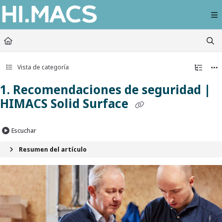
Documentation Index
Fetch the complete documentation index at:
https://himacs-fabrication.lxhausy
Use this file to discover all available pages before exploring further.
Vista de categoría
1. Recomendaciones de seguridad |
HIMACS Solid Surface
Escuchar
Resumen del artículo