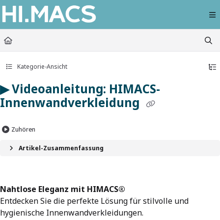
Documentation Index
Fetch the complete documentation index at:
https://himacs-fabrication.lxhausy
Use this file to discover all available pages before exploring further.
Kategorie-Ansicht
▶ Videoanleitung: HIMACS-
Innenwandverkleidung
Zuhören
Artikel-Zusammenfassung
Nahtlose Eleganz mit HIMACS®
Entdecken Sie die perfekte Lösung für stilvolle und
hygienische Innenwandverkleidungen.