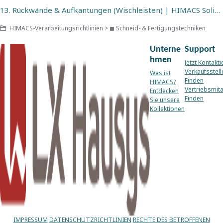
13. Rückwände & Aufkantungen (Wischleisten) | HIMACS Solid Surface
HIMACS-Verarbeitungsrichtlinien > ◼ Schneid- & Fertigungstechniken
Unterne
Support
hmen
Jetzt Kontakti
Verkaufsstell
Was ist
Finden
HIMACS?
Vertriebsmita
Entdecken
Finden
Sie unsere
Kollektionen
IMPRESSUM
DATENSCHUTZRICHTLINIEN
RECHTE DES BETROFFENEN