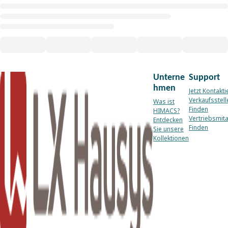
Unterne
Support
hmen
Jetzt Kontakti
Verkaufsstell
Was ist
Finden
HIMACS?
Vertriebsmita
Entdecken
Finden
Sie unsere
Kollektionen