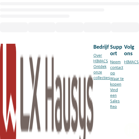
Bedrijf
Supp
Volg
ort
ons
Over
HIMACS
Neem
HIMACS
Ontdek
contact
onze
op
collecties
Waar te
kopen
Vind
een
Sales
Rep