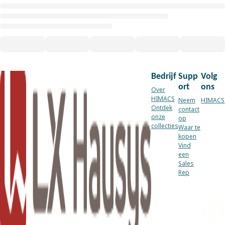
Bedrijf
Supp
Volg
ort
ons
Over
HIMACS
Neem
HIMACS
Ontdek
contact
onze
op
collecties
Waar te
kopen
Vind
een
Sales
Rep