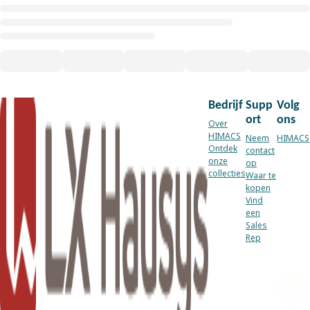
Bedrijf
Supp
Volg
ort
ons
Over
HIMACS
Neem
HIMACS
Ontdek
contact
onze
op
collecties
Waar te
kopen
Vind
een
Sales
Rep