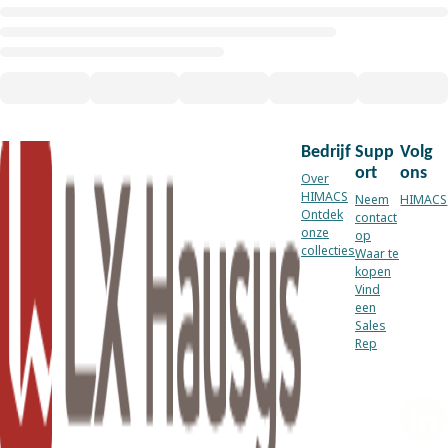
Bedrijf
Supp
Volg
ort
ons
Over
HIMACS
Neem
HIMACS
Ontdek
contact
onze
op
collecties
Waar te
kopen
Vind
een
Sales
Rep