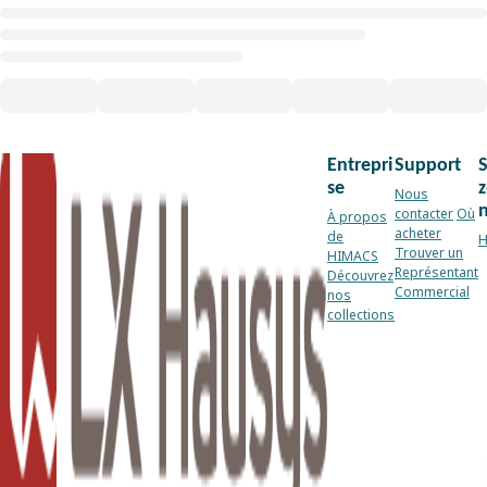
Entrepri
Support
se
z
Nous
contacter
Où
À propos
acheter
de
H
Trouver un
HIMACS
Représentant
Découvrez
Commercial
nos
collections