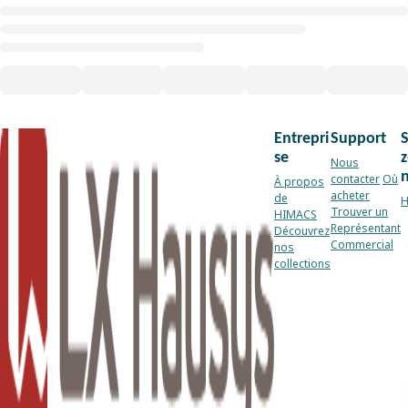
Entrepri
Support
se
z
Nous
contacter
Où
À propos
acheter
de
H
Trouver un
HIMACS
Représentant
Découvrez
Commercial
nos
collections