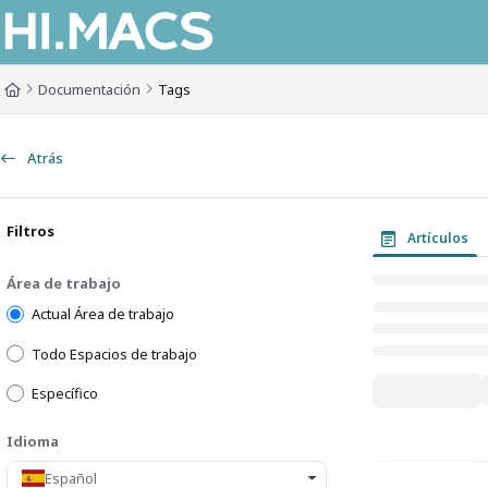
Documentation Index
Fetch the complete documentation index at:
https://himacs-fabrication.lxh
Documentación
Tags
Use this file to discover all available pages before exploring further.
Atrás
Filtros
Artículos
Área de trabajo
Actual Área de trabajo
Todo Espacios de trabajo
Específico
Idioma
Español