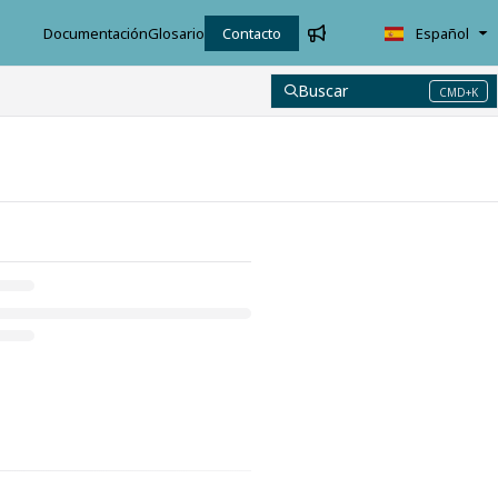
Documentación
Glosario
Contacto
Español
Buscar
CMD+K
Press CMD+K to open search