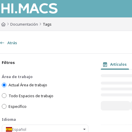
Documentation Index
Fetch the complete documentation index at:
https://himacs-fabrication.lxh
Documentación
Tags
Use this file to discover all available pages before exploring further.
Atrás
Filtros
Artículos
Área de trabajo
Actual Área de trabajo
Todo Espacios de trabajo
Específico
Idioma
Español