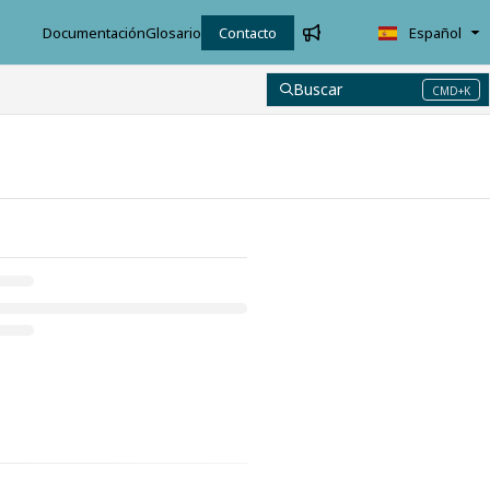
Documentación
Glosario
Contacto
Español
Buscar
CMD+K
Press CMD+K to open search