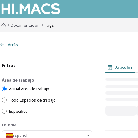
Documentation Index
Fetch the complete documentation index at:
https://himacs-fabrication.lxh
Documentación
Tags
Use this file to discover all available pages before exploring further.
Atrás
Filtros
Artículos
Área de trabajo
Actual Área de trabajo
Todo Espacios de trabajo
Específico
Idioma
Español