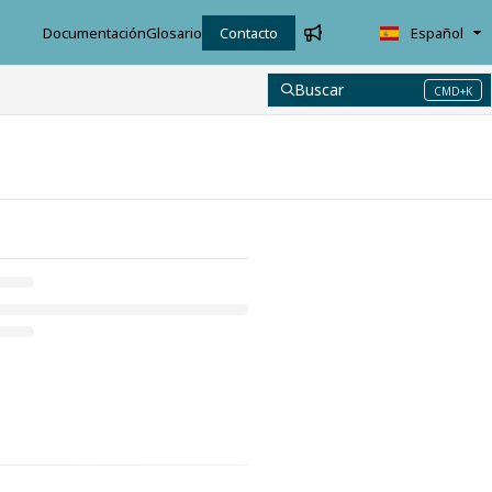
Documentación
Glosario
Contacto
Español
Buscar
CMD+K
Press CMD+K to open search