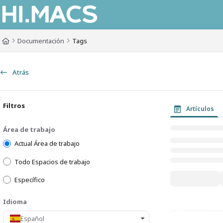
Documentation Index
Fetch the complete documentation index at:
https://himacs-fabrication.lxh
Documentación
Tags
Use this file to discover all available pages before exploring further.
Atrás
Filtros
Artículos
Área de trabajo
Actual Área de trabajo
Todo Espacios de trabajo
Específico
Idioma
Español