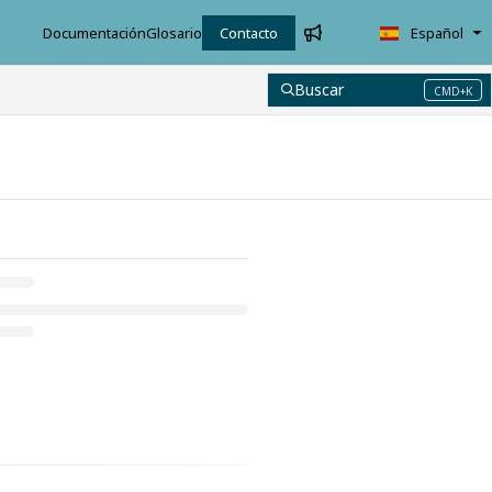
Documentación
Glosario
Contacto
Español
Buscar
CMD+K
Press CMD+K to open search