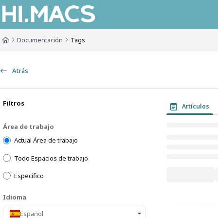
Documentation Index
Fetch the complete documentation index at:
https://himacs-fabrication.lxh
Documentación
Tags
Use this file to discover all available pages before exploring further.
Atrás
Filtros
Artículos
Área de trabajo
Actual Área de trabajo
Todo Espacios de trabajo
Específico
Idioma
Español