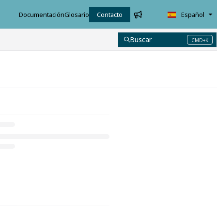
Documentación
Glosario
Contacto
Español
Buscar
CMD+K
Press CMD+K to open search