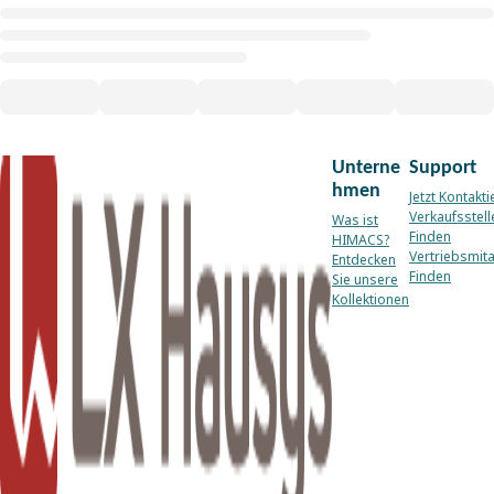
Unterne
Support
hmen
Jetzt Kontakti
Verkaufsstell
Was ist
Finden
HIMACS?
Vertriebsmita
Entdecken
Finden
Sie unsere
Kollektionen